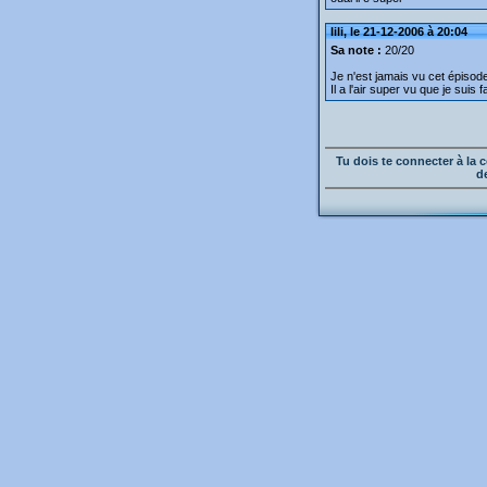
lili, le 21-12-2006 à 20:04
Sa note :
20/20
Je n'est jamais vu cet épisode 
Il a l'air super vu que je suis 
Tu dois te connecter à l
d