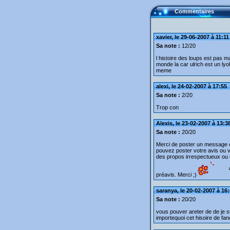
Commentaires
xavier, le 29-06-2007 à 11:11
Sa note :
12/20
l histoire des loups est pas mal
monde la car ulrich est un l
meme
alexi, le 24-02-2007 à 17:55
Sa note :
2/20
Trop con
Alexis, le 23-02-2007 à 13:3
Sa note :
20/20
Merci de poster un message e
pouvez poster votre avis ou 
des propos irrespectueux ou in
préavis. Merci ;)
saranya, le 20-02-2007 à 16
Sa note :
20/20
vous pouver areter de de je s
importequoi cet hisoire de fan