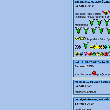
Simon, le 17-02-2007 à 18:1
Sa note :
20/20
Moi aussi j'ai le vertige
.J'aimerai mieux rebondir co
montagnes
.Je préfaire faire n'i
ludo, le 08-02-2007 à 14:38
Sa note :
15/20
je ne l ai pa vu
(pow)mai j é
lyoko, le 19-01-2007 à 19:54
Sa note :
1/20
j'ai pas vu épisode
codelyokoforever, le 04-01-
Sa note :
20/20
ouai il é super