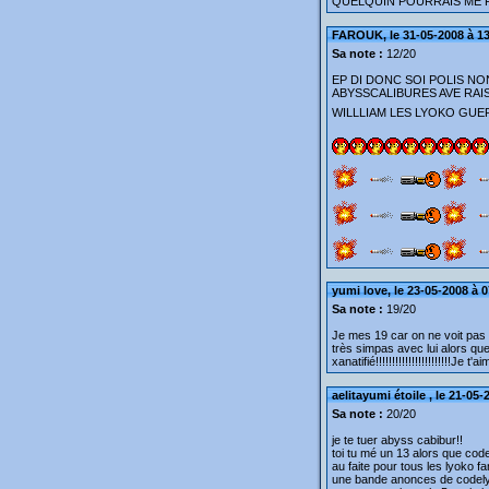
QUELQUIN POURRAIS ME 
FAROUK, le 31-05-2008 à 1
Sa note :
12/20
EP DI DONC SOI POLIS NO
ABYSSCALIBURES AVE RAIS
WILLLIAM LES LYOKO GUER
yumi love, le 23-05-2008 à 
Sa note :
19/20
Je mes 19 car on ne voit pas 
très simpas avec lui alors que 
xanatifié!!!!!!!!!!!!!!!!!!!!!!!Je t'ai
aelitayumi étoile , le 21-05-
Sa note :
20/20
je te tuer abyss cabibur!!
toi tu mé un 13 alors que codel
au faite pour tous les lyoko f
une bande anonces de codelyo