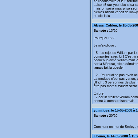
se reconstruire et le 5 territ
saison 5 sur you tube si sa se
mais on sai ja mais pi sa seur 
nicolas atlhan venait de lonwyu
ou elle la lu
Abyss_Calibur, le 18-05-200
Sa note :
13/20
Pourquoi 13 ?
Je m'explique :
- 5 : Le rejet de William par l
comportés avec lui ! C'est vra
beaucoup aimé William mais c'e
par la Méduse, elle a détruit to
jamais fait la gueule !
- 2 : Pourquoi ne pas avoir a
La méduse n'est pas venue, et 
Ulrich : 3 personnes de plus 
être pas mort si William serai
En bref :
- 7 car ils traitent William co
bonne la comparaison mais ..
yumi love, le 15-05-2008 à 
Sa note :
20/20
Comment on met de Smileys 
Florian, le 14-05-2008 à 15: