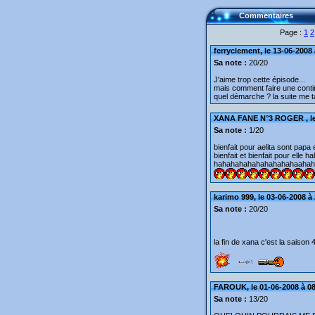
Commentaires
Page :
1
2
ferryclement, le 13-06-2008 
Sa note :
20/20
J'aime trop cette épisode...
mais comment faire une conti
quel démarche ? la suite me t
XANA FANE N°3 ROGER , le 
Sa note :
1/20
bienfait pour aelita sont papa 
bienfait et bienfait pour el
hahahahahahahahahahaahah
karimo 999, le 03-06-2008 à
Sa note :
20/20
la fin de xana c'est la saison 
FAROUK, le 01-06-2008 à 0
Sa note :
13/20