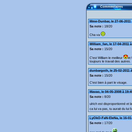
Commentaires
Mme-Dunbar, le 27-06-2011 
Sa note :
18/20
Cha va
William_fan, le 17-04-2011 à
Sa note :
15/20
C'est William le meilleur
et
toujours le travail des autres.
dunbargoth, le 25-02-2011 à
Sa note :
15/20
C'est bien à part le visage.
Mavao, le 04-05-2008 à 19:4
Sa note :
8/20
ulrich est disproportionné et l
ca lui va pas, tu aurait du lui 
LyOkO-FaN-EleNa, le 16-01-
Sa note :
17/20