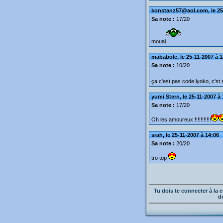
konstanz57@aol.com, le 25-
Sa note :
17/20
mouai
mababole, le 25-11-2007 à 1
Sa note :
10/20
ça c'est pas code lyoko, c'st
yumi Stern, le 25-11-2007 à
Sa note :
17/20
Oh les amoureux !!!!!!!!!!!
srah, le 25-11-2007 à 14:06
Sa note :
20/20
tro top
Tu dois te connecter à l
d