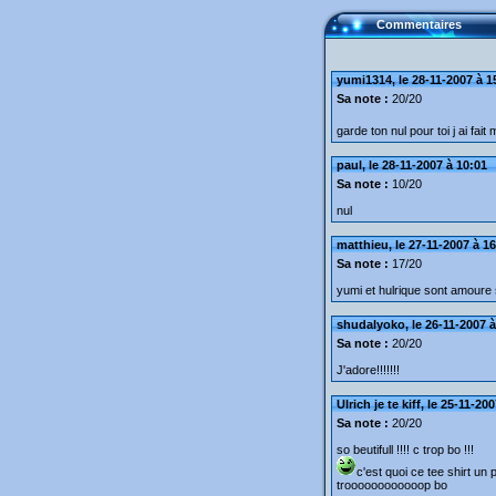
Commentaires
yumi1314, le 28-11-2007 à 1
Sa note :
20/20
garde ton nul pour toi j ai fait
paul, le 28-11-2007 à 10:01
Sa note :
10/20
nul
matthieu, le 27-11-2007 à 1
Sa note :
17/20
yumi et hulrique sont amoure 
shudalyoko, le 26-11-2007 à
Sa note :
20/20
J'adore!!!!!!!
Ulrich je te kiff, le 25-11-20
Sa note :
20/20
so beutifull !!!! c trop bo !!!
c'est quoi ce tee shirt un
troooooooooooop bo