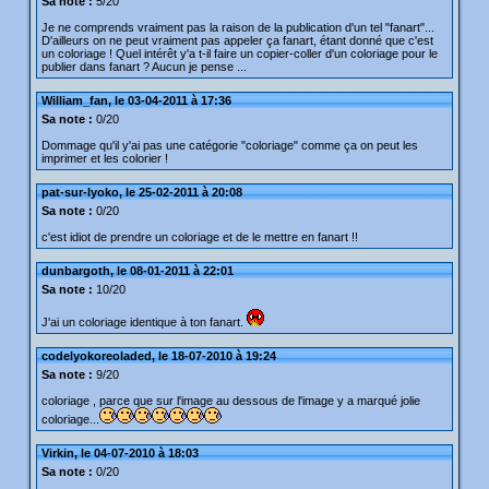
Sa note :
5/20
Je ne comprends vraiment pas la raison de la publication d'un tel "fanart"...
D'ailleurs on ne peut vraiment pas appeler ça fanart, étant donné que c'est
un coloriage ! Quel intérêt y'a t-il faire un copier-coller d'un coloriage pour le
publier dans fanart ? Aucun je pense ...
William_fan, le 03-04-2011 à 17:36
Sa note :
0/20
Dommage qu'il y'ai pas une catégorie "coloriage" comme ça on peut les
imprimer et les colorier !
pat-sur-lyoko, le 25-02-2011 à 20:08
Sa note :
0/20
c'est idiot de prendre un coloriage et de le mettre en fanart !!
dunbargoth, le 08-01-2011 à 22:01
Sa note :
10/20
J'ai un coloriage identique à ton fanart.
codelyokoreoladed, le 18-07-2010 à 19:24
Sa note :
9/20
coloriage , parce que sur l'image au dessous de l'image y a marqué jolie
coloriage...
Virkin, le 04-07-2010 à 18:03
Sa note :
0/20