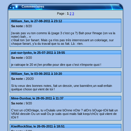
Commentaires
Page :
1
2
3
William_fan, le 27-08-2011 à 23:12
Sa note :
8/20
j'avais pas vu ton comms là (page 3 c'est ça ?) Bah pour l'image (on va la
noter) bah... v
c'était ton 1er fanart. Mais ça n'es pas très interressant un coloriage, sur
chaque fanart, y'a du travail que tu as fait. Là : rien.
pat-sur-lyoko, le 25-07-2011 à 19:55
Sa note :
0/20
je rattrape le 20 et j'en profite pour dire que c'est n'importe quoi !
William_fan, le 03-06-2011 à 10:20
Sa note :
20/20
Si tu veux des bonnes notes, fait un dessin, une bannière,un wall enfain
quelque chose qui vient de toi !
Mme-Dunbar, le 28-05-2011 à 11:37
Sa note :
9/20
C'est un cOlOriiage, tu vOulaiis une bOnne nOte ? alOrs bOuge-tOii faiit un
VRAII dessiin Ou un wall Ou je saiis quoi maiis faiit kequ'chOz quii viient de
tOii !!
KiwiRockStar, le 26-05-2011 à 18:51