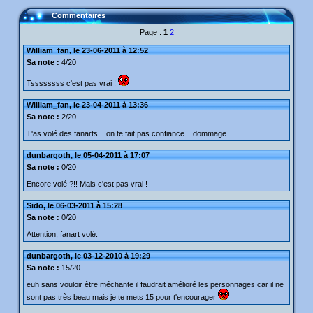
Commentaires
Page :
1
2
William_fan, le 23-06-2011 à 12:52
Sa note :
4/20
Tssssssss c'est pas vrai !
William_fan, le 23-04-2011 à 13:36
Sa note :
2/20
T'as volé des fanarts... on te fait pas confiance... dommage.
dunbargoth, le 05-04-2011 à 17:07
Sa note :
0/20
Encore volé ?!! Mais c'est pas vrai !
Sido, le 06-03-2011 à 15:28
Sa note :
0/20
Attention, fanart volé.
dunbargoth, le 03-12-2010 à 19:29
Sa note :
15/20
euh sans vouloir être méchante il faudrait amélioré les personnages car il ne
sont pas très beau mais je te mets 15 pour t'encourager