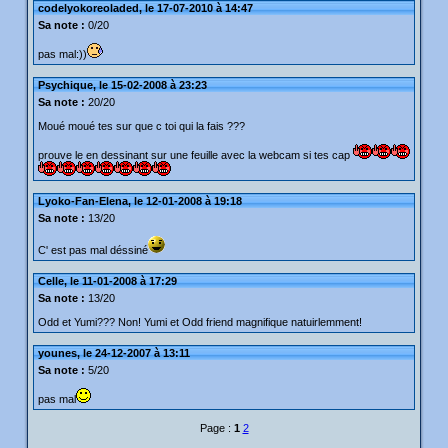
codelyokoreoladed, le 17-07-2010 à 14:47
Sa note :
0/20
pas mal:))
Psychique, le 15-02-2008 à 23:23
Sa note :
20/20
Moué moué tes sur que c toi qui la fais ???
prouve le en dessinant sur une feuille avec la webcam si tes cap
Lyoko-Fan-Elena, le 12-01-2008 à 19:18
Sa note :
13/20
C' est pas mal déssiné
Celle, le 11-01-2008 à 17:29
Sa note :
13/20
Odd et Yumi??? Non! Yumi et Odd friend magnifique natuirlemment!
younes, le 24-12-2007 à 13:11
Sa note :
5/20
pas mal
Page :
1
2