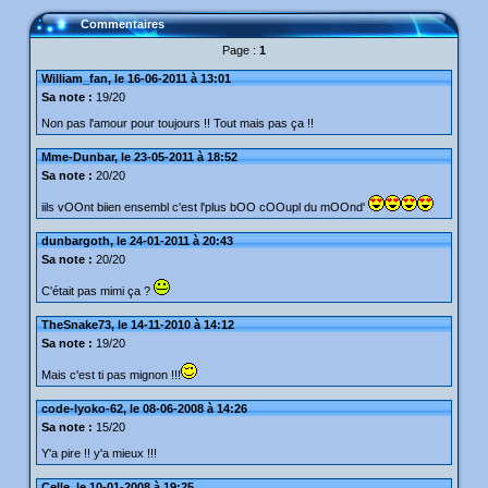
Commentaires
Page :
1
William_fan, le 16-06-2011 à 13:01
Sa note :
19/20
Non pas l'amour pour toujours !! Tout mais pas ça !!
Mme-Dunbar, le 23-05-2011 à 18:52
Sa note :
20/20
iils vOOnt biien ensembl c'est l'plus bOO cOOupl du mOOnd'
dunbargoth, le 24-01-2011 à 20:43
Sa note :
20/20
C'était pas mimi ça ?
TheSnake73, le 14-11-2010 à 14:12
Sa note :
19/20
Mais c'est ti pas mignon !!!
code-lyoko-62, le 08-06-2008 à 14:26
Sa note :
15/20
Y'a pire !! y'a mieux !!!
Celle, le 10-01-2008 à 19:25