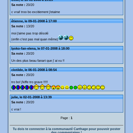
Sa note :
20/20
c vrai! troo bo excitiement j'etaime
étienne, le 09-01-2008 à 17:00
Sa note :
13/20
moi j'aime pas trop désolé
(enfin c'est pas mal quan même)
lyoko-fan-elena, le 07-01-2008 à 18:00
Sa note :
20/20
Un des plus beau fanart que j' ai vu !!
clotilde, le 06-01-2008 à 08:54
Sa note :
20/20
tro bo! j'kiffe tro grave !!!!!
julie, le 02-01-2008 à 13:39
Sa note :
20/20
c vrai !
Page :
1
Tu dois te connecter à la communauté Carthage pour pouvoir poster
des commentaires !