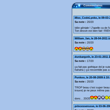
Commentaires
Miss_CodeLyoko, le 09-03-
Sa note :
20/20
Idée géniale ! J'apelle ca de l'
Ton dessin est bien fait ! RIEN 
William_fan, le 28-04-2011 à
Sa note :
20/20
dunbargoth, le 23-01-2011 à
Sa note :
17/20
ça fait pas gothique dsl je sui
hahaha ) ça ressemble pas a 
Punkoo, le 20-08-2009 à 10
Sa note :
20/20
TROP beau c'est super beau m
trouve) je ne peux même pas 
donc... 20/20
princesserusse, le 03-06-20