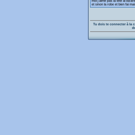
moi j aime pas la tete ai bizar
et sinon la robe et bien fai ma
Tu dois te connecter à l
d