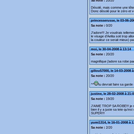
Sa note :
20/20
Désolé, mais comme une tête en 
Donc désolé pour le zéro et vo
princesserusse, le 03-06-20
Sa note :
0/20
J'adore!!! Je voudrais tellem
le visage d'Aelita soit trop al
la couleur ce serait mieux) par
moi, le 30-04-2008 à 13:14
Sa note :
20/20
magnifique j'adore sa robe pa
gillou57000, le 14-03-2008 à
Sa note :
20/20
^^
tu devrait faire sa garde
justine, le 28-02-2008 à 21:
Sa note :
19/20
J'AIME TROP SA ROBE!!! je re
bien il y a juste sa tete qu'es
SUPER!!!
yumi1314, le 16-01-2008 à 1
Sa note :
2/20