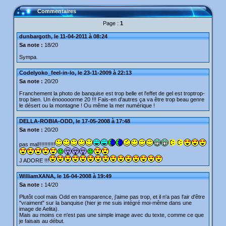
Commentaires
Page :
1
dunbargoth, le 11-04-2011 à 08:24
Sa note :
18/20
Sympa.
Codelyoko_feel-in-lo, le 23-11-2009 à 22:13
Sa note :
20/20
Franchement la photo de banquise est trop belle et l'effet de gel est troptrop-
trop bien. Un énooooorme 20 !!! Fais-en d'autres ça va être trop beau genre
le désert ou la montagne ! Ou même la mer numérique !
DELLA-ROBIA-ODD, le 17-05-2008 à 17:48
Sa note :
20/20
pas mal!!!!!!!!!!!
J ADORE !!!
WilliamXANA, le 16-04-2008 à 19:49
Sa note :
14/20
Plutôt cool mais Odd en transparence, j'aime pas trop, et il n'a pas l'air d'être
"vraiment" sur la banquise (hier je me suis intégré moi-même dans une
image de Aelita).
Mais au moins ce n'est pas une simple image avec du texte, comme ce que
je faisais au début.