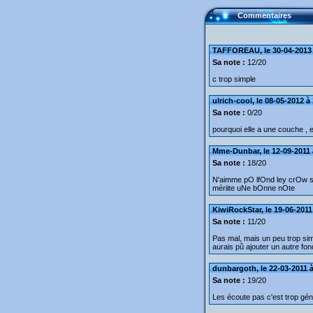
Commentaires
TAFFOREAU, le 30-04-2013 
Sa note :
12/20
c trop simple
ulrich-cool, le 08-05-2012 à
Sa note :
0/20
pourquoi elle a une couche , e
Mme-Dunbar, le 12-09-2011 
Sa note :
18/20
N'aimme pO lfOnd ley crOw si
mériite uNe bOnne nOte
KiwiRockStar, le 19-06-2011
Sa note :
11/20
Pas mal, mais un peu trop sim
aurais pû ajouter un autre fon
dunbargoth, le 22-03-2011 à
Sa note :
19/20
Les écoute pas c'est trop géni