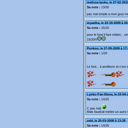
melissa-lyoko, le 27-02-201
Sa note :
13/20
pas mal simple a mon gout me
myaelita, le 22-10-2009 à 20
Sa note :
15/20
pour le fond il faut refaire....
15/20!!!
Punkoo, le 27-09-2009 à 17
Sa note :
1/20
Le font... à améliorer et c'est 
Lyoko-Fan-Elena, le 03-04-
Sa note :
14/20
C pas mal
Mais faudrait mettre un autre f
odd, le 25-03-2008 à 13:28
Sa note :
14/20