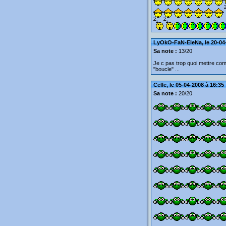
LyOkO-FaN-EleNa, le 20-04-
Sa note :
13/20
Je c pas trop quoi mettre comm
"boucle" ...
Celle, le 05-04-2008 à 16:35
Sa note :
20/20