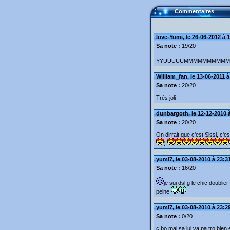
Commentaires
love-Yumi, le 26-06-2012 à 
Sa note :
19/20
YYUUUUUMMMMMMMMMMMMIIIII
William_fan, le 13-06-2011 à
Sa note :
20/20
Très joli !
dunbargoth, le 12-12-2010 
Sa note :
20/20
On dirrait que c'est Sissi, c'e
)
yumi7, le 03-08-2010 à 23:3
Sa note :
16/20
je sui dsl g le chic doubli
peine
yumi7, le 03-08-2010 à 23:2
Sa note :
0/20
c bo mai sa lui va pa tro bien 