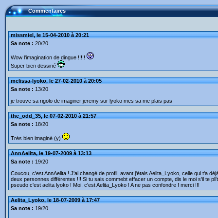
Commentaires
missmiel, le 15-04-2010 à 20:21
Sa note :
20/20
Wow l'imagination de dingue !!!!!
Super bien dessiné
melissa-lyoko, le 27-02-2010 à 20:05
Sa note :
13/20
je trouve sa rigolo de imaginer jeremy sur lyoko mes sa me plais pas
the_odd_35, le 07-02-2010 à 21:57
Sa note :
18/20
Très bien imaginé (y)
AnnAelita, le 19-07-2009 à 13:13
Sa note :
19/20
Coucou, c'est AnnAelita ! J'ai changé de profil, avant j'étais Aelita_Lyoko, celle qui t'a
deux personnes différentes !!! Si tu sais commebt effacer un compte, dis le moi s'il te pl
pseudo c'est aelita lyoko ! Moi, c'est Aelita_Lyoko ! A ne pas confondre ! merci !!!
Aelita_Lyoko, le 18-07-2009 à 17:47
Sa note :
19/20