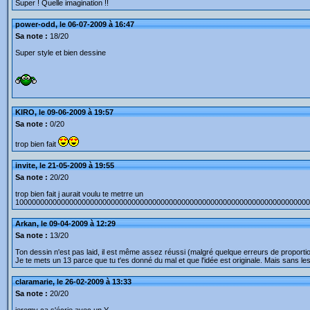
Super ! Quelle imagination !!
power-odd, le 06-07-2009 à 16:47
Sa note :
18/20
Super style et bien dessine
KIRO, le 09-06-2009 à 19:57
Sa note :
0/20
trop bien fait
invite, le 21-05-2009 à 19:55
Sa note :
20/20
trop bien fait j aurait voulu te metrre un
10000000000000000000000000000000000000000000000000000000000000000000000
Arkan, le 09-04-2009 à 12:29
Sa note :
13/20
Ton dessin n'est pas laid, il est même assez réussi (malgré quelque erreurs de proporti
Je te mets un 13 parce que tu t'es donné du mal et que l'idée est originale. Mais sans le
claramarie, le 26-02-2009 à 13:33
Sa note :
20/20