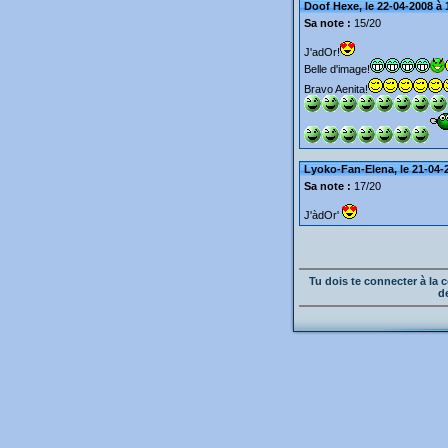
Doof Hexe, le 22-04-2008 à 
Sa note :
15/20
J'adOr!
Belle d'image!
Bravo Aenita!
Lyoko-Fan-Elena, le 21-04-
Sa note :
17/20
J'àdOr'
Tu dois te connecter à l
d