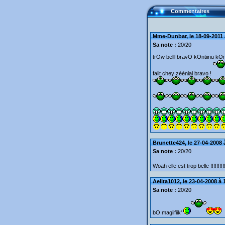
Commentaires
Mme-Dunbar, le 18-09-2011 
Sa note :
20/20
trOw belll bravO kOntiinu kO
faiit chey zéénial bravo !
Brunette424, le 27-04-2008 
Sa note :
20/20
Woah elle est trop belle !!!!!!!!!
Aelita1012, le 23-04-2008 à 
Sa note :
20/20
bO magiifiik'