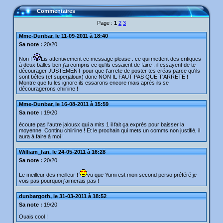
Commentaires
Page :
1
2
3
Mme-Dunbar, le 11-09-2011 à 18:40
Sa note :
20/20
Non !
Lis attentivement ce message please : ce qui mettent des critiques
à deux balles ben j'ai compris ce qu'ils essaient de faire : il essayent de te
décourager JUSTEMENT pour que t'arrete de poster tes créas parce qu'ils
sont bêtes (et superjaloux) donc NON IL FAUT PAS QUE T'ARRETE !
Montre que tu les ignore ils essarons encore mais après ils se
découragerons chiiriine !
Mme-Dunbar, le 16-08-2011 à 15:59
Sa note :
19/20
écoute pas l'autre jalousx qui a mits 1 il fait ça exprès pour baisser la
moyenne. Continu chiiriine ! Et le prochain qui mets un comms non justifié, il
aura à faire à moi !
William_fan, le 24-05-2011 à 16:28
Sa note :
20/20
Le meilleur des meilleur !
vu que Yumi est mon second perso préféré je
vois pas pourquoi j'aimerais pas !
dunbargoth, le 31-03-2011 à 18:52
Sa note :
19/20
Ouais cool !