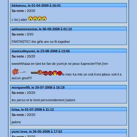
bbkanou, le 01-04-2009 à 16:01
Sa note :
20/20
c bo j ador
aelitastonesstar, le 06-09-2008 à 01:10
Sa note :
0/20
FANTASTIC! the girls are so fit together
mamzelleyumi, le 23-08-2008 à 13:56
Sa note :
20/20
wwwhhhaaa en tant ke fan de yumi je ne peux kaprecier!!!!et j'em
le mec ka mis un soit il est jaloux soit il a
aucun gout!!!!
morgane99, le 20-07-2008 à 16:18
Sa note :
20/20
les perso et le fond personnelement j'adore
lolaa, le 01-07-2008 à 11:12
Sa note :
20/20
jadore
yumi love, le 26-05-2008 à 17:52
Sa note :
20/20