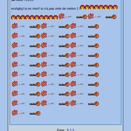
eruhgbçt tu es mort! tu n'a pas onte de mettre 1 !
Page :
1
2
3