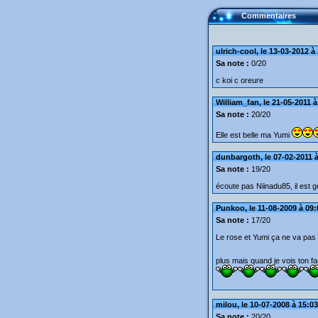
Commentaires
ulrich-cool, le 13-03-2012 à
Sa note :
0/20
c koi c oreure
William_fan, le 21-05-2011 à
Sa note :
20/20
Elle est belle ma Yumi
dunbargoth, le 07-02-2011 à
Sa note :
19/20
écoute pas Niinadu85, il est g
Punkoo, le 11-08-2009 à 09:
Sa note :
17/20
Le rose et Yumi ça ne va pas
plus mais quand je vois ton fan 
milou, le 10-07-2008 à 15:03
Sa note :
20/20