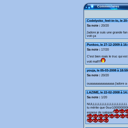
Commentaires
Codelyoko_feel-in-lo, le 20
Sa note :
20/20
j'adore je suis une grande fan
voit ça
Punkoo, le 27-12-2009 à 16
Sa note :
17/20
C'est bien mais le truc qui es
voit mal!!!!
youja, le 05-03-2008 à 18:59
Sa note :
20/20
ouaaaaaaaaaaaaaa j'adore a do
LAZIME, le 22-02-2008 à 14
Sa note :
1/20
NULLLLLLLLLLLLLLLLLLLLL 
tu mérite que 0sur100000000
espese de salopart