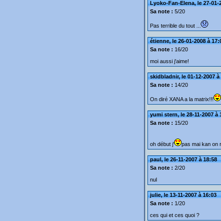
Lyoko-Fan-Elena, le 27-01-
Sa note :
5/20
Pas terrible du tout ...
étienne, le 26-01-2008 à 17:
Sa note :
16/20
moi aussi j'aime!
skidbladnir, le 01-12-2007 à
Sa note :
14/20
On diré XANA a la matrix!!!
yumi stern, le 28-11-2007 à 
Sa note :
15/20
oh début j'
pas mai kan on re
paul, le 26-11-2007 à 18:58
Sa note :
2/20
nul
julie, le 13-11-2007 à 16:03
Sa note :
1/20
ces qui et ces quoi ?