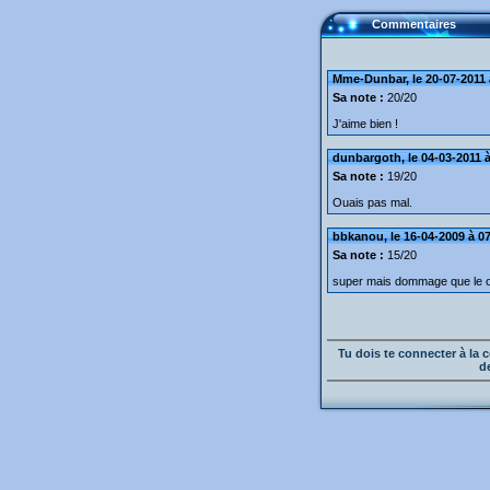
Commentaires
Mme-Dunbar, le 20-07-2011 
Sa note :
20/20
J'aime bien !
dunbargoth, le 04-03-2011 à
Sa note :
19/20
Ouais pas mal.
bbkanou, le 16-04-2009 à 0
Sa note :
15/20
super mais dommage que le od
Tu dois te connecter à l
d