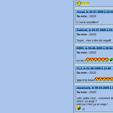
Jsnad, le 25-07-2009 à 22:0
Sa note :
16/20
C koi le tourbillon?
Galdrad, le 03-07-2009 à 03
Sa note :
20/20
Super : rien a dire de negatif
KIRO, le 09-06-2009 à 20:54
Sa note :
20/20
tro bo !!
CL2, le 01-06-2009 à 12:48
Sa note :
20/20
giga trop beau!
claramarie, le 08-04-2009 à 
Sa note :
20/20
odd: aelita c'est... comment d
ulrich: un ange ?
odd oui c'est ça un ange !
:D