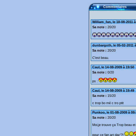
Commentaires
William_fan, le 18-08-2011 à
Sa note :
20/20
dunbargoth, le 05-02-2011 à
Sa note :
20/20
C'est beau.
Caul, le 14-08-2009 à 19:50
Sa note :
0/20
ps :
Caul, le 14-08-2009 à 19:49
Sa note :
15/20
c trop bo mé c tro ptit
Punkoo, le 01-08-2009 à 09
Sa note :
20/20
Moi,je trouve ça Trop beau et 
pour ce fan art dac'?!