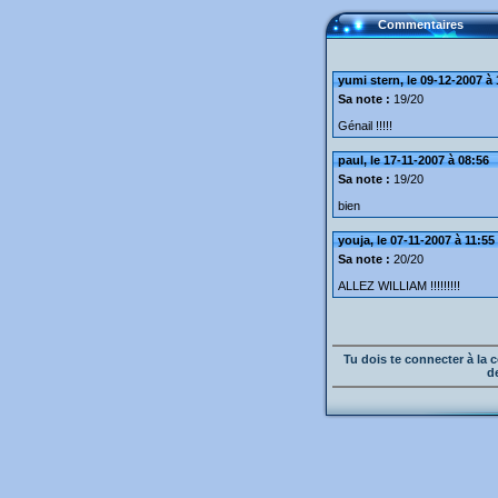
Commentaires
yumi stern, le 09-12-2007 à
Sa note :
19/20
Génail !!!!!
paul, le 17-11-2007 à 08:56
Sa note :
19/20
bien
youja, le 07-11-2007 à 11:55
Sa note :
20/20
ALLEZ WILLIAM !!!!!!!!!
Tu dois te connecter à l
d