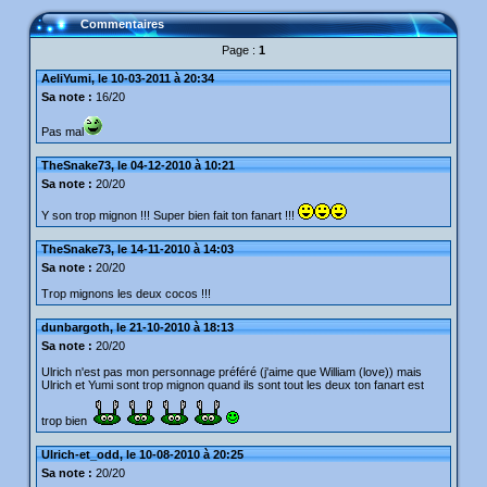
Commentaires
Page :
1
AeliYumi, le 10-03-2011 à 20:34
Sa note :
16/20
Pas mal
TheSnake73, le 04-12-2010 à 10:21
Sa note :
20/20
Y son trop mignon !!! Super bien fait ton fanart !!!
TheSnake73, le 14-11-2010 à 14:03
Sa note :
20/20
Trop mignons les deux cocos !!!
dunbargoth, le 21-10-2010 à 18:13
Sa note :
20/20
Ulrich n'est pas mon personnage préféré (j'aime que William (love)) mais
Ulrich et Yumi sont trop mignon quand ils sont tout les deux ton fanart est
trop bien
Ulrich-et_odd, le 10-08-2010 à 20:25
Sa note :
20/20