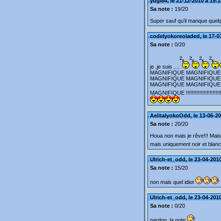
yugi84, le 21-12-2010 à 19:1
Sa note :
19/20
Super sauf qu'il manque quelq
codelyokoreoladed, le 17-0
Sa note :
0/20
je ,je suis ....
MAGNIFIQUE MAGNIFIQUE
MAGNIFIQUE MAGNIFIQUE
MAGNIFIQUE MAGNIFIQUE
MAGNIFIQUE !!!!!!!!!!!!!!!!!!!
AelitalyokoOdd, le 13-06-20
Sa note :
20/20
Houa non mais je rêve!!! Mais
mais uniquement noir et blan
Ulrich-et_odd, le 23-04-201
Sa note :
15/20
non mais quel idiot
Ulrich-et_odd, le 23-04-201
Sa note :
0/20
pardon, la note