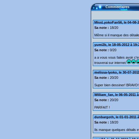
Commentaires
MissLyokoFan56, le 04-08-2
Sa note :
18/20
Même si il manque des détaile
yumi2b, le 18-05-2012 à 19:
Sa note :
0/20
a a vous vous faites avoir c'es
trouverai sur internet.
melissa-lyoko, le 30-07-201
Sa note :
20/20
Super bien dessiner! BRAVO!!
William_fan, le 06-05-2011 à
Sa note :
20/20
PARFAIT !
dunbargoth, le 01-01-2011 à
Sa note :
18/20
Ils manque quelques détails et 