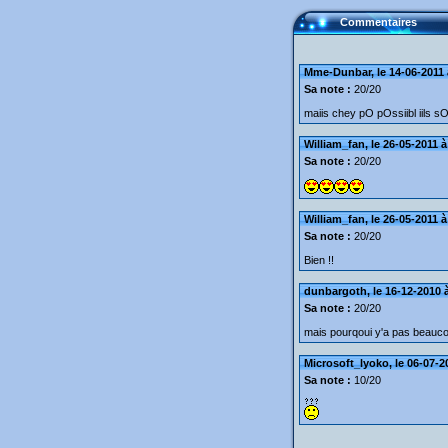
Commentaires
Mme-Dunbar, le 14-06-2011 
Sa note :
20/20
maiis chey pO pOssiibl iils s
William_fan, le 26-05-2011 à
Sa note :
20/20
William_fan, le 26-05-2011 à
Sa note :
20/20
Bien !!
dunbargoth, le 16-12-2010 
Sa note :
20/20
mais pourqoui y'a pas beauc
Microsoft_lyoko, le 06-07-2
Sa note :
10/20