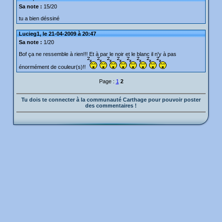
Sa note :
15/20
tu a bien déssiné
Lucieg1, le 21-04-2009 à 20:47
Sa note :
1/20
Bof ça ne ressemble à rien!!! Et à par le noir et le blanc il n'y à pas
énormément de couleur(s)!!
Page :
1
2
Tu dois te connecter à la communauté Carthage pour pouvoir poster
des commentaires !