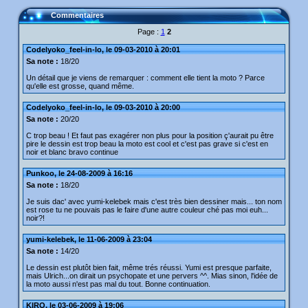
Commentaires
Page :
1
2
Codelyoko_feel-in-lo, le 09-03-2010 à 20:01
Sa note :
18/20
Un détail que je viens de remarquer : comment elle tient la moto ? Parce
qu'elle est grosse, quand même.
Codelyoko_feel-in-lo, le 09-03-2010 à 20:00
Sa note :
20/20
C trop beau ! Et faut pas exagérer non plus pour la position ç'aurait pu être
pire le dessin est trop beau la moto est cool et c'est pas grave si c'est en
noir et blanc bravo continue
Punkoo, le 24-08-2009 à 16:16
Sa note :
18/20
Je suis dac' avec yumi-kelebek mais c'est très bien dessiner mais... ton nom
est rose tu ne pouvais pas le faire d'une autre couleur ché pas moi euh...
noir?!
yumi-kelebek, le 11-06-2009 à 23:04
Sa note :
14/20
Le dessin est plutôt bien fait, même trés réussi. Yumi est presque parfaite,
mais Ulrich...on dirait un psychopate et une pervers ^^. Mias sinon, l'idée de
la moto aussi n'est pas mal du tout. Bonne continuation.
KIRO, le 03-06-2009 à 19:06