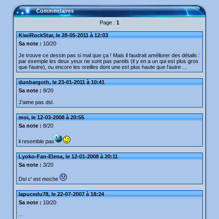
Commentaires
Page :
1
KiwiRockStar, le 28-05-2011 à 12:03
Sa note :
10/20
Je trouve ce dessin pas si mal que ça ! Mais il faudrait améliorer des détails :
par exemple les deux yeux ne sont pas pareils (il y en a un qui est plus gros
que l'autre), ou encore les oreilles dont une est plus haute que l'autre ...
dunbargoth, le 23-01-2011 à 10:41
Sa note :
9/20
J'aime pas dsl.
moi, le 12-03-2008 à 20:55
Sa note :
8/20
il resemble pas
Lyoko-Fan-Elena, le 12-01-2008 à 20:11
Sa note :
3/20
Dsl c' est moche
lapucedu78, le 22-07-2007 à 18:24
Sa note :
10/20
...