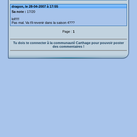
dragon, le 28-04-2007 à 17:55
Sa note :
17/20
lol!!!!!
Pas mal. Va t'il revenir dans la saison 4???
Page :
1
Tu dois te connecter à la communauté Carthage pour pouvoir poster
des commentaires !