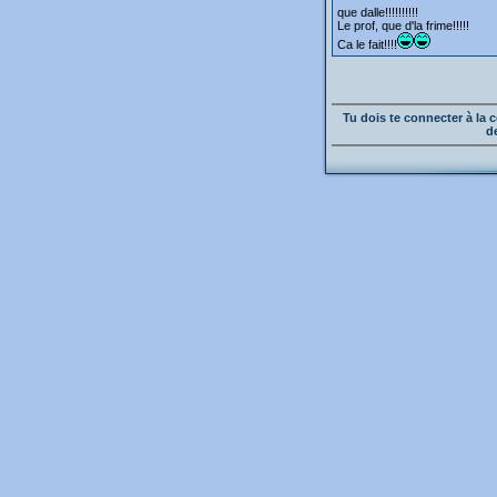
que dalle!!!!!!!!!!
Le prof, que d'la frime!!!!!
Ca le fait!!!!
Tu dois te connecter à l
d