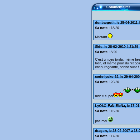
Commentaires
dunbargoth, le 25-04-2011 à
Sa note :
18/20
Marrant
Sido, le 28-02-2010 à 21:29
Sa note :
8/20
C'est un peu tordu, même bea
bien, et même pour du recopia
encourageante, bonne suite !
code-lyoko-62, le 29-04-200
Sa note :
20/20
mdr !! super
LyOkO-FaN-EleNa, le 17-01-
Sa note :
16/20
pas mal
dragon, le 28-04-2007 à 18:
Sa note :
17/20