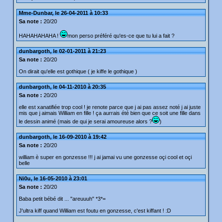
Mme-Dunbar, le 26-04-2011 à 10:33
Sa note :
20/20
HAHAHAHAHA !
mon perso préféré qu'es-ce que tu lui a fait ?
dunbargoth, le 02-01-2011 à 21:23
Sa note :
20/20
On dirait qu'elle est gothique ( je kiffe le gothique )
dunbargoth, le 04-11-2010 à 20:35
Sa note :
20/20
elle est xanatifiée trop cool ! je renote parce que j ai pas assez noté j ai juste
mis que j aimais William en fille ! ça aurrais été bien que ce soit une fille dans
le dessin animé (mais de qui je serai amoureuse alors ?
)
dunbargoth, le 16-09-2010 à 19:42
Sa note :
20/20
william è super en gonzesse !!! j ai jamai vu une gonzesse oçi cool et oçi
belle
Ni0u, le 16-05-2010 à 23:01
Sa note :
20/20
Baba petit bébé dit ... "areuuuh" *3*=
J'ultra kiff quand William est foutu en gonzesse, c'est kiffant ! :D