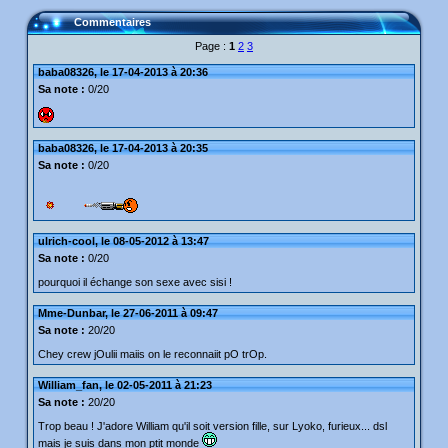
Commentaires
Page :
1
2
3
baba08326, le 17-04-2013 à 20:36
Sa note :
0/20
baba08326, le 17-04-2013 à 20:35
Sa note :
0/20
ulrich-cool, le 08-05-2012 à 13:47
Sa note :
0/20
pourquoi il échange son sexe avec sisi !
Mme-Dunbar, le 27-06-2011 à 09:47
Sa note :
20/20
Chey crew jOulii maiis on le reconnaiit pO trOp.
William_fan, le 02-05-2011 à 21:23
Sa note :
20/20
Trop beau ! J'adore William qu'il soit version fille, sur Lyoko, furieux... dsl
mais je suis dans mon ptit monde