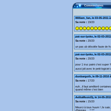
Commentaires
William_fan, le 03-05-2011 à
Sa note :
19/20
pat-sur-lyoko, le 02-03-2011
Sa note :
20/20
un pas ub désolée faute de fra
pat-sur-lyoko, le 02-03-2011
Sa note :
20/20
pour 1 truc paint c'est super !!
aussi joli avec le petit logiciel 
dunbargoth, le 09-11-2010 à
Sa note :
17/20
euh...il faut amélioré certain
quand même c'est bien
AelitaMusicDj, le 14-05-201
Sa note :
15/20
Meurci à tous huum ! Je sais 
d'histoire ... * ^^'