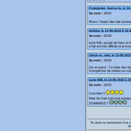
Codelyoko_feel-in-lo, le 14
Sa note :
20/20
Bravo ! Super bien fait surtout
Aeliiita, le 13-05-2010 à 19:
Sa note :
20/20
lucie-846, essaie de faire un f
a fait est très difficile et je t
Ulrich-et_odd, le 13-05-201
Sa note :
20/20
j'en ai marre : Tu mets des f
m'empêcher de mettre un co
lucie-846, le 13-05-2010 à 1
Sa note :
18/20
Il est bien !!
Mais les trait sont trop marqu
DOMMAGE !!
Tu dois te connecter à l
d