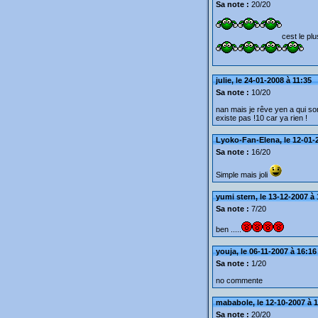
Sa note :
20/20
cest le plu
julie, le 24-01-2008 à 11:35
Sa note :
10/20
nan mais je rêve yen a qui son
existe pas !10 car ya rien !
Lyoko-Fan-Elena, le 12-01-
Sa note :
16/20
Simple mais joli
yumi stern, le 13-12-2007 à
Sa note :
7/20
ben .....
youja, le 06-11-2007 à 16:16
Sa note :
1/20
no commente
mababole, le 12-10-2007 à 
Sa note :
20/20