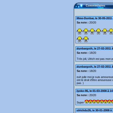
Commentaires
Mme-Dunbar, le 30-05-2011 
Sa note :
20/20
dunbargoth, le 27-02-2011 à
Sa note :
18/20
Très joli, Ulrich est pas mon 
dunbargoth, le 27-02-2011 à
Sa note :
18/20
euh julie moi je suis amoureuse
ont le droit d'être amoureuse
pas. )
lyoko-95, le 01-03-2008 à 14
Sa note :
20/20
Super
ulrichdu35, le 30-01-2008 à