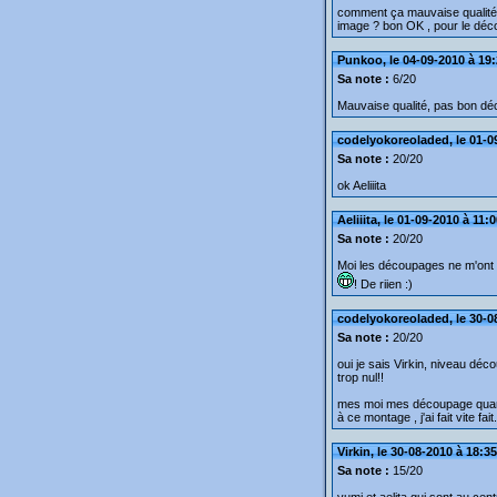
comment ça mauvaise qualité 
image ? bon OK , pour le déco
Punkoo, le 04-09-2010 à 19
Sa note :
6/20
Mauvaise qualité, pas bon d
codelyokoreoladed, le 01-0
Sa note :
20/20
ok Aeliiita
Aeliiita, le 01-09-2010 à 11:
Sa note :
20/20
Moi les découpages ne m'ont
! De riien :)
codelyokoreoladed, le 30-0
Sa note :
20/20
oui je sais Virkin, niveau déc
trop nul!!
mes moi mes découpage quand
à ce montage , j'ai fait vite fait.
Virkin, le 30-08-2010 à 18:35
Sa note :
15/20