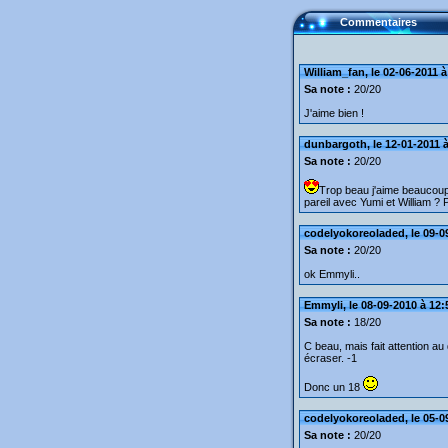
Commentaires
William_fan, le 02-06-2011 à
Sa note :
20/20
J'aime bien !
dunbargoth, le 12-01-2011 à
Sa note :
20/20
Trop beau j'aime beaucoup. 
pareil avec Yumi et William ?
codelyokoreoladed, le 09-0
Sa note :
20/20
ok Emmyli..
Emmyli, le 08-09-2010 à 12:
Sa note :
18/20
C beau, mais fait attention au
écraser. -1
Donc un 18
codelyokoreoladed, le 05-0
Sa note :
20/20