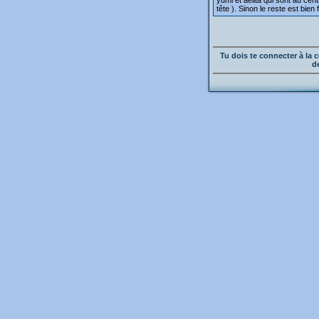
yumi et aelita qui sont au cen
tête ). Sinon le reste est bien f
Tu dois te connecter à l
d