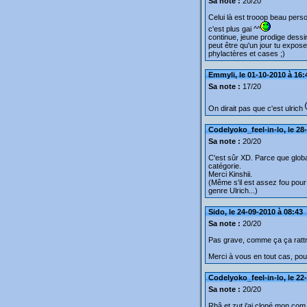
Sa note :
20/20
Celui là est trooop beau pers
c'est plus gai ^^
continue, jeune prodige dessin
peut être qu'un jour tu expos
phylactères et cases ;)
Emmyli, le 01-10-2010 à 16:
Sa note :
17/20
On dirait pas que c'est ulrich
Codelyoko_feel-in-lo, le 28
Sa note :
20/20
C'est sûr XD. Parce que global
catégorie.
Merci Kinshii.
(Même s'il est assez fou pou
genre Ulrich...)
Sido, le 24-09-2010 à 08:43
Sa note :
20/20
Pas grave, comme ça ça rattra
Merci à vous en tout cas, pour
Codelyoko_feel-in-lo, le 22
Sa note :
20/20
Rhâ et zut j'ai cloné mon com