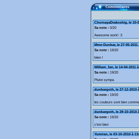
Commentaires
ChornayaDrakoshig, le 10-0
Sa note :
0/20
Awesome work! :3
Mme-Dunbar, le 27-05-2011 
Sa note :
19/20
biien !
William_fan, le 14-04-2011 à
Sa note :
19/20
Plutot sympa.
dunbargoth, le 27-12-2010 
Sa note :
19/20
les couleurs sont bien comme
dunbargoth, le 29-10-2010 
Sa note :
19/20
c'est bien
Yumiran, le 03-10-2010 à 13