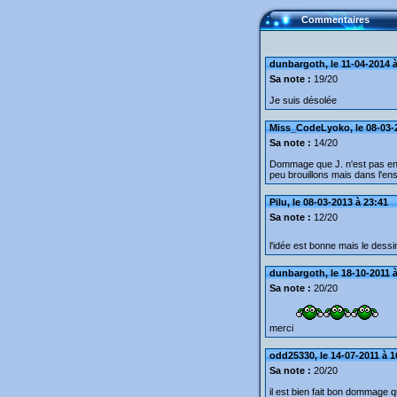
Commentaires
dunbargoth, le 11-04-2014 à
Sa note :
19/20
Je suis désolée
Miss_CodeLyoko, le 08-03-
Sa note :
14/20
Dommage que J. n'est pas en e
peu brouillons mais dans l'ense
Pilu, le 08-03-2013 à 23:41
Sa note :
12/20
l'idée est bonne mais le dessin
dunbargoth, le 18-10-2011 à
Sa note :
20/20
merci
odd25330, le 14-07-2011 à 1
Sa note :
20/20
il est bien fait bon dommage qu'