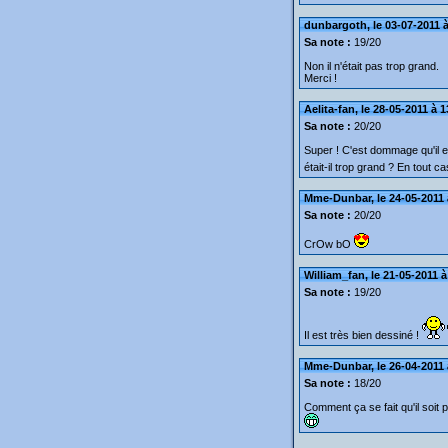
dunbargoth, le 03-07-2011 à
Sa note :
19/20
Non il n'était pas trop grand.
Merci !
Aelita-fan, le 28-05-2011 à 
Sa note :
20/20
Super ! C'est dommage qu'il e
était-il trop grand ? En tout
Mme-Dunbar, le 24-05-2011 
Sa note :
20/20
CrOw bO
William_fan, le 21-05-2011 à
Sa note :
19/20
Il est très bien dessiné !
Mme-Dunbar, le 26-04-2011 
Sa note :
18/20
Comment ça se fait qu'il soit