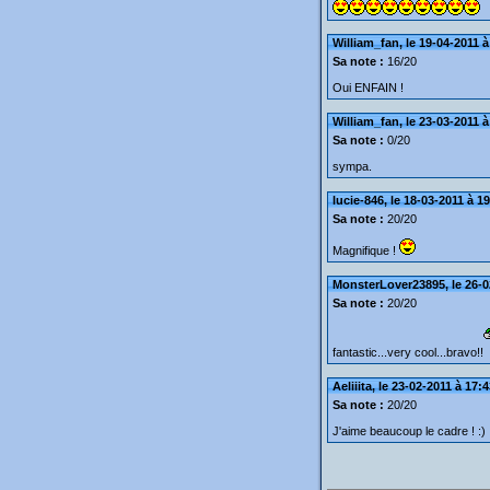
William_fan, le 19-04-2011 à
Sa note :
16/20
Oui ENFAIN !
William_fan, le 23-03-2011 à
Sa note :
0/20
sympa.
lucie-846, le 18-03-2011 à 1
Sa note :
20/20
Magnifique !
MonsterLover23895, le 26-0
Sa note :
20/20
fantastic...very cool...bravo!!
Aeliiita, le 23-02-2011 à 17:
Sa note :
20/20
J'aime beaucoup le cadre ! :)