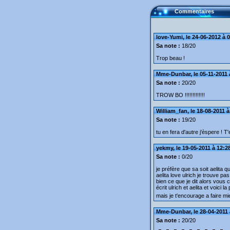
Commentaires
love-Yumi, le 24-06-2012 à 
Sa note :
18/20
Trop beau !
Mme-Dunbar, le 05-11-2011 
Sa note :
20/20
TROW BO !!!!!!!!!!!!!
William_fan, le 18-08-2011 à
Sa note :
19/20
tu en fera d'autre j'èspere ! T'e
yekmy, le 19-05-2011 à 12:2
Sa note :
0/20
je préfère que sa soit aelita 
aelita love ulrich je trouve p
bien ce que je dit alors vous
écrit ulrich et aelita et voici 
mais je t'encourage a faire m
Mme-Dunbar, le 28-04-2011 
Sa note :
20/20