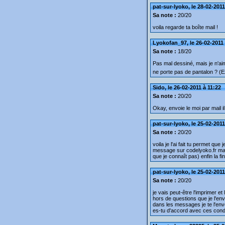
pat-sur-lyoko, le 28-02-2011
Sa note :
20/20
voila regarde ta boîte mail !
Lyokofan_97, le 26-02-2011 
Sa note :
18/20
Pas mal dessiné, mais je n'ai
ne porte pas de pantalon ? (E
Sido, le 26-02-2011 à 11:22
Sa note :
20/20
Okay, envoie le moi par mail il
pat-sur-lyoko, le 25-02-2011
Sa note :
20/20
voila je l'ai fait tu permet que
message sur codelyoko.fr mai
que je connaît pas) enfin la fi
pat-sur-lyoko, le 25-02-2011
Sa note :
20/20
je vais peut-être l'imprimer e
hors de questions que je l'envo
dans les messages je te l'enve
es-tu d'accord avec ces cond