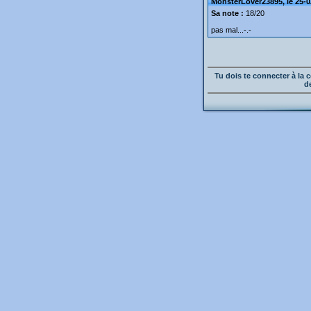
MonsterLover23895, le 25-0
Sa note :
18/20
pas mal...-.-
Tu dois te connecter à l
d