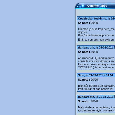
Commentaires
Codelyoko_feel-in-lo, le 16
Sa note :
20/20
Oh mais je suis trop bête, j'ai
déjà vu...
Ben j'aime beaucoup, et en noi
Enfin tu connais mon avis sur
dunbargoth, le 08-03-2011 à
Sa note :
19/20
Ah d'accord ! Quand tu aurra 
conseils car mes dessins sont 
faire une crise cardiaque deva
TRES LAID ) le tien est super
Sido, le 03-03-2011 à 14:51
Sa note :
20/20
Bien sûr qu'elle a un pantalon. 
trop "lourd" et pas assez fin.
dunbargoth, le 01-03-2011 à
Sa note :
18/20
Mais si elle a un pantalon, à 
as ton propre style, comme m