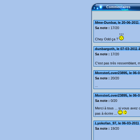
Commentaires
Mme-Dunbar, le 20-06-2011 
Sa note :
17/20
Chey Odd ça ?
dunbargoth, le 07-03-2011 à
Sa note :
17/20
C'est pas très ressemblant, ma
MonsterLover23895, le 06-0
Sa note :
20/20
...
MonsterLover23895, le 06-0
Sa note :
0/20
Merci à tous ... si vous avez
pas à écrire ...
Lyokofan_97, le 06-03-2011 
Sa note :
19/20