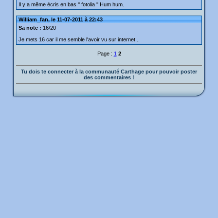
Il y a même écris en bas '' fotolia '' Hum hum.
William_fan, le 11-07-2011 à 22:43
Sa note :
16/20
Je mets 16 car il me semble l'avoir vu sur internet...
Page :
1
2
Tu dois te connecter à la communauté Carthage pour pouvoir poster
des commentaires !