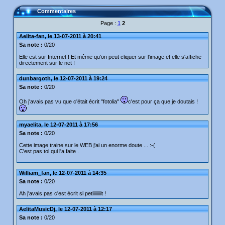
Commentaires
Page :
1
2
Aelita-fan, le 13-07-2011 à 20:41
Sa note :
0/20
Elle est sur Internet ! Et même qu'on peut cliquer sur l'image et elle s'affiche
directement sur le net !
dunbargoth, le 12-07-2011 à 19:24
Sa note :
0/20
Oh j'avais pas vu que c'était écrit "fotolia"
c'est pour ça que je doutais !
myaelita, le 12-07-2011 à 17:56
Sa note :
0/20
Cette image traine sur le WEB j'ai un enorme doute ... :-(
C'est pas toi qui l'a faite .
William_fan, le 12-07-2011 à 14:35
Sa note :
0/20
Ah j'avais pas c'est écrit si petiiiiiiiiit !
AelitaMusicDj, le 12-07-2011 à 12:17
Sa note :
0/20