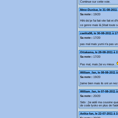
Continue sur cette voie.
Mme-Dunbar, le 31-08-2011 
Sa note :
19/20
Hihi dsl je l'ai fait vite fait e
ce genre mais là j'était toute 
zaelita98, le 30-08-2011 à 1
Sa note :
17/20
pas mal mais yumi n'a pas un
Ottakama, le 28-08-2011 à 1
Sa note :
17/20
Pas mal, mais j'ai vu mieux...
William_fan, le 08-08-2011 à
Sa note :
19/20
j'aime bien mais ils ont un ne
William_fan, le 07-08-2011 à
Sa note :
20/20
Sido : j'ai aidé ma cousine q
de code lyoko en plus de l'ai
Aelita-fan, le 22-07-2011 à 