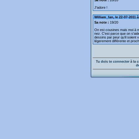
Sa note :
20/20
J'adore !
William_fan, le 22-07-2011 à
Sa note :
19/20
On est cousines mais moi à me
nez. C'est parce que on s'aid
dessins par peur qu'il soient vo
légerement différente et pro
Tu dois te connecter à l
d