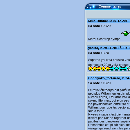
Commentaires
Mme-Dunbar, le 07-12-2011 
Sa note :
20/20
Merci c'est trop sympa
yaslita, le 29-11-2011 à 21:1
Sa note :
0/20
Superbe yoi et ta cousine vou
en mettant 20 et voila chose
Codelyoko_feel-in-lo, le 24
Sa note :
15/20
Le ratio tête/corps est plutôt b
peu plus William, qui est ici pl
Niveau corps, il faudrait voir
soient filiformes, voire un peu
les physionomies entre fille et
William, pour que les pectora
sur le torse.
Niveau visage c'est bien, mai
n'aient pas l'air de regarder 
pupilles des paupières supéri
L'ensemble est plutôt bien, m
visage, qui rendraient les pe