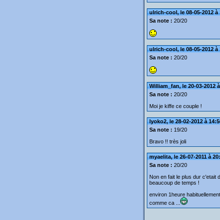
ulrich-cool, le 08-05-2012 à
Sa note :
20/20
ulrich-cool, le 08-05-2012 à
Sa note :
20/20
William_fan, le 20-03-2012 
Sa note :
20/20
Moi je kiffe ce couple !
lyoko2, le 28-02-2012 à 14:5
Sa note :
19/20
Bravo !! très joli
myaelita, le 26-07-2011 à 20
Sa note :
20/20
Non en fait le plus dur c'etait
beaucoup de temps !
environ 1heure habituellemen
comme ca ...