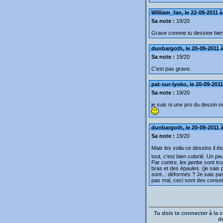
William_fan, le 22-09-2011 à
Sa note :
19/20
Grave comme tu dessine bien
dunbargoth, le 20-09-2011 à
Sa note :
19/20
C'est pas grave.
pat-sur-lyoko, le 20-09-2011
Sa note :
19/20
je suis ni une pro du dessin ni
dunbargoth, le 20-09-2011 à
Sa note :
19/20
Mais les voila ce dessins il ét
tout, c'est bien colorié. Un pe
Par contre, les jambe sont trop
bras et des épaules. (je sais
sont... déformés ? Je sais pa
pas mal, ceci sont des consei
Tu dois te connecter à l
d