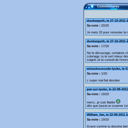
Commentaires
dunbargoth, le 27-10-2011 à
Sa note :
20/20
Je mets 20 pour remonter la
dunbargoth, le 27-10-2011 à
Sa note :
17/20
Ne te décourage, certaines cho
coloriage, tu te sert mieux des
soigné.Je te conseil de t'exe
misschococode-lyoko, le 03
Sa note :
1/20
c super mal fait desolee
pat-sur-lyoko, le 22-09-2011
Sa note :
19/20
merci...je suis flattée
dès que j'aurai un scanner (si j
William_fan, le 22-09-2011 à
Sa note :
19/20
Grave comme tu dessine bien