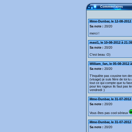
Commentaires
Mme-Dunbar, le 12-08-2012 
Sa note :
20/20
merci !
masi1, le 10-08-2012 à 21:3
Sa note :
20/20
C'est beau :O)
William_fan, le 05-08-2012 
Sa note :
20/20
T'inquiète pas cousine ton des
(visage) je suis fière de toi t
tout ce qui compte que tu fass
pour les rageux ils faut pas l
vendredi :)
Mme-Dunbar, le 31-07-2012 
Sa note :
20/20
Vous êtes pas cool sérieux
Mme-Dunbar, le 31-07-2012 
Sa note :
20/20