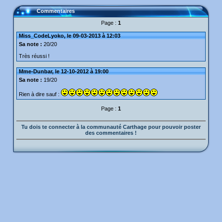
Commentaires
Page :
1
Miss_CodeLyoko, le 09-03-2013 à 12:03
Sa note :
20/20
Très réussi !
Mme-Dunbar, le 12-10-2012 à 19:00
Sa note :
19/20
Rien à dire sauf :
Page :
1
Tu dois te connecter à la communauté Carthage pour pouvoir poster
des commentaires !