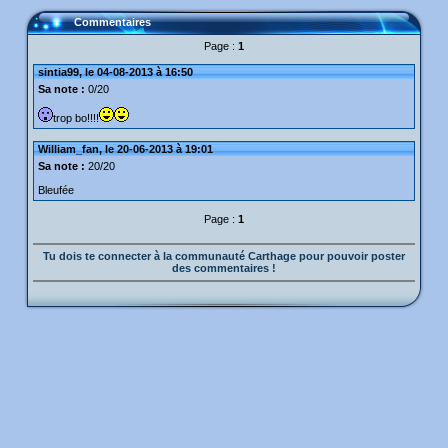
Commentaires
Page :
1
sintia99, le 04-08-2013 à 16:50
Sa note :
0/20
trop bo!!!!
William_fan, le 20-06-2013 à 19:01
Sa note :
20/20
Bleufée
Page :
1
Tu dois te connecter à la communauté Carthage pour pouvoir poster
des commentaires !