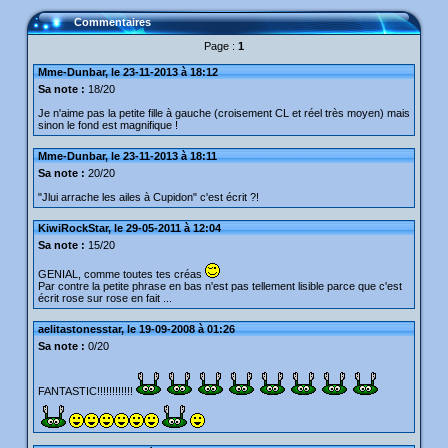
Commentaires
Page :
1
Mme-Dunbar, le 23-11-2013 à 18:12
Sa note :
18/20
Je n'aime pas la petite fille à gauche (croisement CL et réel très moyen) mais
sinon le fond est magnifique !
Mme-Dunbar, le 23-11-2013 à 18:11
Sa note :
20/20
"Jlui arrache les ailes à Cupidon" c'est écrit ?!
KiwiRockStar, le 29-05-2011 à 12:04
Sa note :
15/20
GENIAL, comme toutes tes créas
Par contre la petite phrase en bas n'est pas tellement lisible parce que c'est
écrit rose sur rose en fait ...
aelitastonesstar, le 19-09-2008 à 01:26
Sa note :
0/20
FANTASTIC!!!!!!!!!!!!