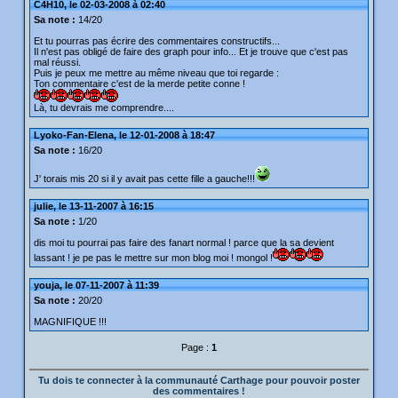
C4H10, le 02-03-2008 à 02:40
Sa note :
14/20
Et tu pourras pas écrire des commentaires constructifs...
Il n'est pas obligé de faire des graph pour info... Et je trouve que c'est pas
mal réussi.
Puis je peux me mettre au même niveau que toi regarde :
Ton commentaire c'est de la merde petite conne !
Là, tu devrais me comprendre....
Lyoko-Fan-Elena, le 12-01-2008 à 18:47
Sa note :
16/20
J' torais mis 20 si il y avait pas cette fille a gauche!!!
julie, le 13-11-2007 à 16:15
Sa note :
1/20
dis moi tu pourrai pas faire des fanart normal ! parce que la sa devient
lassant ! je pe pas le mettre sur mon blog moi ! mongol !
youja, le 07-11-2007 à 11:39
Sa note :
20/20
MAGNIFIQUE !!!
Page :
1
Tu dois te connecter à la communauté Carthage pour pouvoir poster
des commentaires !