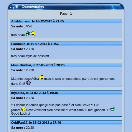
Commentaires
Page :
1
AilaMadison, le 16-12-2013 à 21:05
Sa note :
0/20
tres beau
Liannelle, le 19-07-2013 à 11:56
Sa note :
20/20
tres beau style de dessin!!
Mme-Dunbar, le 27-06-2013 à 20:26
Sa note :
20/20
Ma princesse Aélita
mais je suis un peu déçue par son comportement
dans CLE
myaelita, le 23-02-2013 à 19:38
Sa note :
20/20
:'D depuis le temps que je suis pas passé et bien Bravo :'D <3
j'adore
c'est vraiment bien dessiné et c'est t'shouu meugnooon :'D
Good Luck :)
OddFan37, le 18-02-2013 à 17:46
Sa note :
20/20