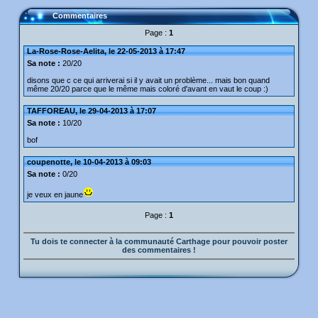
Commentaires
Page :
1
La-Rose-Rose-Aelita, le 22-05-2013 à 17:47
Sa note :
20/20
disons que c ce qui arriverai si il y avait un problème... mais bon quand
même 20/20 parce que le même mais coloré d'avant en vaut le coup :)
TAFFOREAU, le 29-04-2013 à 17:07
Sa note :
10/20
bof
coupenotte, le 10-04-2013 à 09:03
Sa note :
0/20
je veux en jaune
Page :
1
Tu dois te connecter à la communauté Carthage pour pouvoir poster
des commentaires !