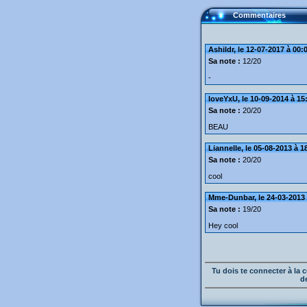
Commentaires
Ashildr, le 12-07-2017 à 00:
Sa note :
12/20
-
loveYxU, le 10-09-2014 à 15
Sa note :
20/20
BEAU
Liannelle, le 05-08-2013 à 1
Sa note :
20/20
cool
Mme-Dunbar, le 24-03-2013 
Sa note :
19/20
Hey cool
Tu dois te connecter à l
d