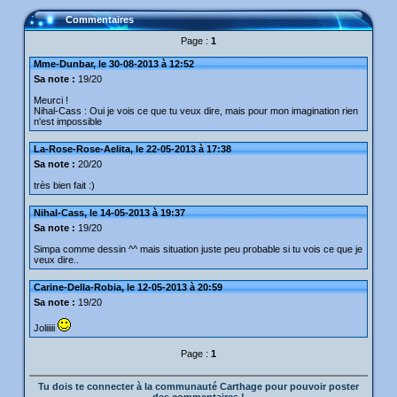
Commentaires
Page :
1
Mme-Dunbar, le 30-08-2013 à 12:52
Sa note :
19/20
Meurci !
Nihal-Cass : Oui je vois ce que tu veux dire, mais pour mon imagination rien
n'est impossible
La-Rose-Rose-Aelita, le 22-05-2013 à 17:38
Sa note :
20/20
très bien fait :)
Nihal-Cass, le 14-05-2013 à 19:37
Sa note :
19/20
Simpa comme dessin ^^ mais situation juste peu probable si tu vois ce que je
veux dire..
Carine-Della-Robia, le 12-05-2013 à 20:59
Sa note :
19/20
Joliiiii
Page :
1
Tu dois te connecter à la communauté Carthage pour pouvoir poster