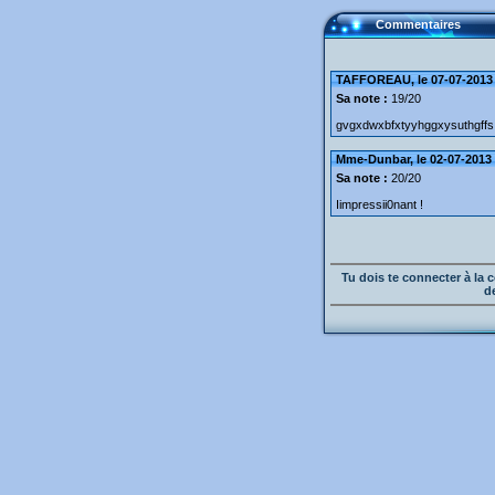
Commentaires
TAFFOREAU, le 07-07-2013 
Sa note :
19/20
gvgxdwxbfxtyyhggxysuthgffs
Mme-Dunbar, le 02-07-2013 
Sa note :
20/20
Iimpressii0nant !
Tu dois te connecter à l
d