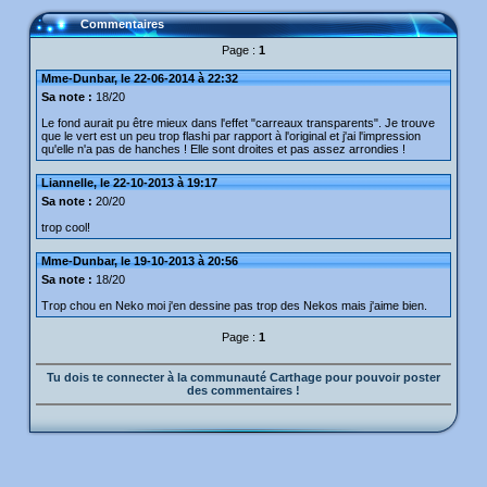
Commentaires
Page :
1
Mme-Dunbar, le 22-06-2014 à 22:32
Sa note :
18/20
Le fond aurait pu être mieux dans l'effet "carreaux transparents". Je trouve
que le vert est un peu trop flashi par rapport à l'original et j'ai l'impression
qu'elle n'a pas de hanches ! Elle sont droites et pas assez arrondies !
Liannelle, le 22-10-2013 à 19:17
Sa note :
20/20
trop cool!
Mme-Dunbar, le 19-10-2013 à 20:56
Sa note :
18/20
Trop chou en Neko moi j'en dessine pas trop des Nekos mais j'aime bien.
Page :
1
Tu dois te connecter à la communauté Carthage pour pouvoir poster
des commentaires !