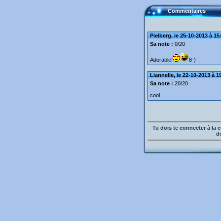
Commentaires
Pielberg, le 25-10-2013 à 15
Sa note :
0/20
Adorable!
8-)
Liannelle, le 22-10-2013 à 1
Sa note :
20/20
cool
Tu dois te connecter à l
d