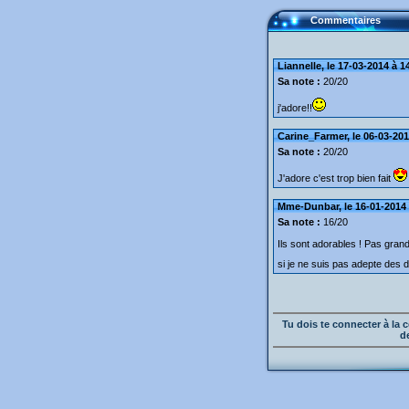
Commentaires
Liannelle, le 17-03-2014 à 1
Sa note :
20/20
j'adore!!
Carine_Farmer, le 06-03-201
Sa note :
20/20
J'adore c'est trop bien fait
Mme-Dunbar, le 16-01-2014 
Sa note :
16/20
Ils sont adorables ! Pas gran
si je ne suis pas adepte des de
Tu dois te connecter à l
d